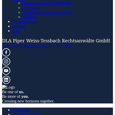
Senior Associates & Counsels
Associates
Assistenz & Business Services
Trainees
Veranstaltungen
Kontakt
Jobs
DLA Piper Weiss-Tessbach Rechtsanwälte GmbH
your.career@dlapiper.com
+43 1 531 78-0
Be one of
us.
Be more of
you.
Crossing new horizons together.
Impressum
Cookie Richtlinie