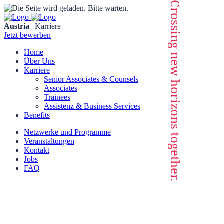
Crossing new horizons together.
Skip
to
Austria
| Karriere
content
Jetzt bewerben
Home
Über Uns
Karriere
Senior Associates & Counsels
Associates
Trainees
Assistenz & Business Services
Benefits
Netzwerke und Programme
Veranstaltungen
Kontakt
Jobs
FAQ
DLA Piper Weiss-Tessbach Rechtsanwälte GmbH
Wien
Schottenring 2-6
1010
Wien